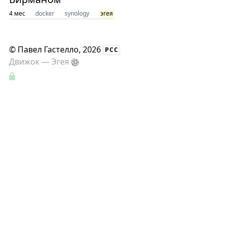
4 мес
docker
synology
эгея
©
Павел Гастелло
, 2026
РСС
Движок —
Эгея