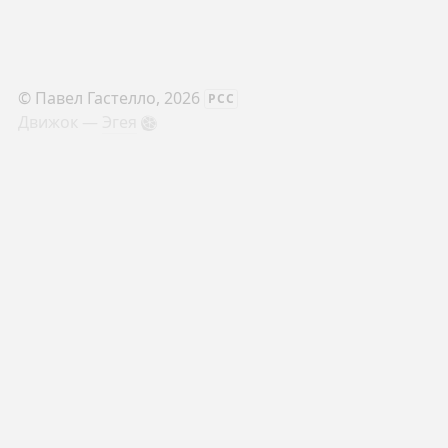
©
Павел Гастелло
, 2026
РСС
Движок —
Эгея